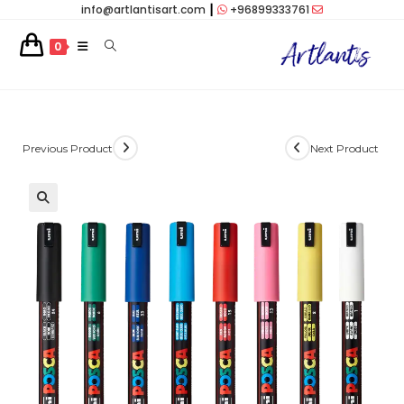
info@artlantisart.com
┃
+96899333761
Ski
t
0
conten
Previous Product
Next Product
🔍