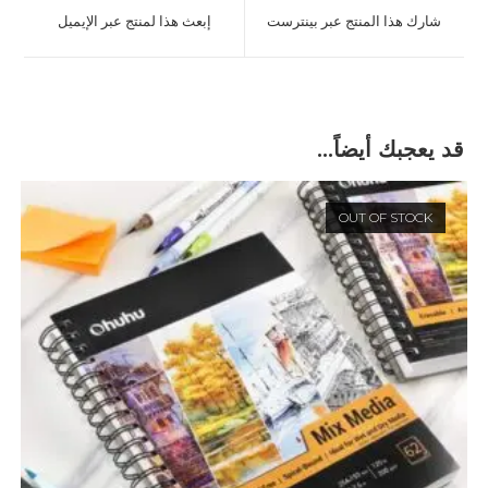
a
a
شارك هذا المنتج عبر بينترست
إبعث هذا لمنتج عبر الإيميل
new
new
window
window
قد يعجبك أيضاً…
OUT OF STOCK