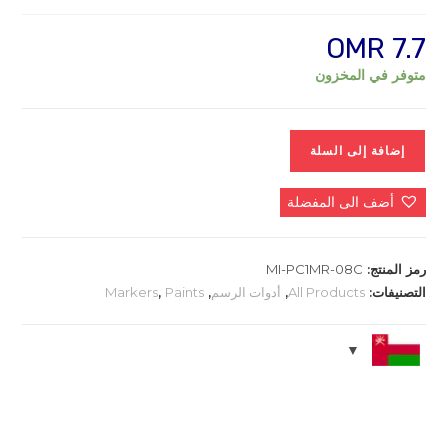
OMR
7.7
متوفر في المخزون
كمية
إضافة إلى السلة
UNI
POSCA
أضف الى المفضلة
PC-
1MR
Extra
رمز المنتج:
MI-PC1MR-08C
Fine
التصنيفات:
All Products
,
أدوات الرسم
,
Paints
,
Markers
0.7
mm,
8
Colors