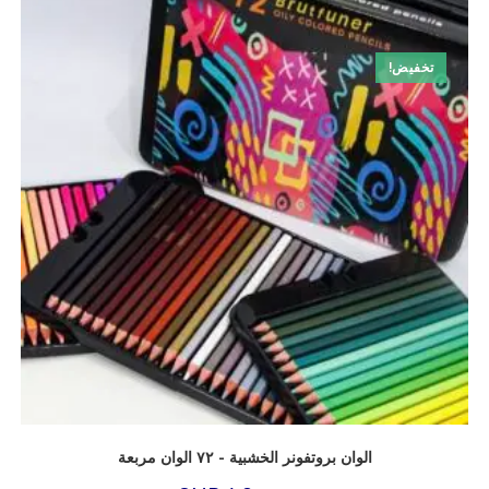
تخفيض!
الوان بروتفونر الخشبية - ٧٢ الوان مربعة