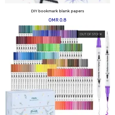
DIY bookmark blank papers
OMR
0.8
OUT OF STOCK