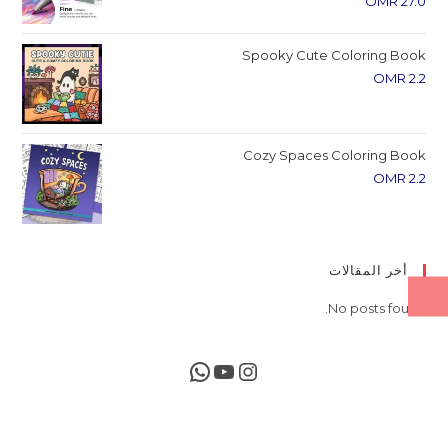
OMR
27.0
Spooky Cute Coloring Book
OMR
2.2
Cozy Spaces Coloring Book
OMR
2.2
أخر المقالات
No posts found.