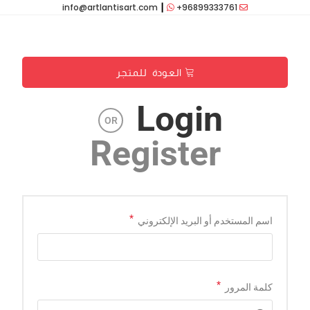
info@artlantisart.com
┃
+96899333761
الـعـودة لـلـمـتـجـر
Login
OR
Register
*
اسم المستخدم أو البريد الإلكتروني
*
كلمة المرور